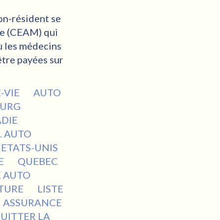
non-résident se
ie (CEAM) qui
ù les médecins
être payées sur
-VIE
AUTO
OURG
ADIE
. AUTO
ETATS-UNIS
IE
QUEBEC
E AUTO
ITURE
LISTE
ASSURANCE
UITTER LA