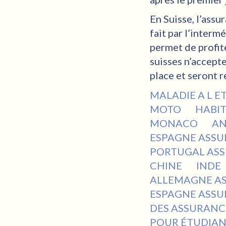
En Suisse, l’assu
fait par l’inter
permet de profit
suisses n’accepte
place et seront 
MALADIE A L 
MOTO
HABI
MONACO
A
ESPAGNE ASSU
PORTUGAL ASS
CHINE
INDE
ALLEMAGNE A
ESPAGNE ASS
DES ASSURANC
POUR ÉTUDIA