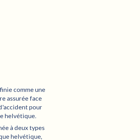
éfinie comme une
re assurée face
d'accident pour
re helvétique.
née à deux types
ique helvétique,