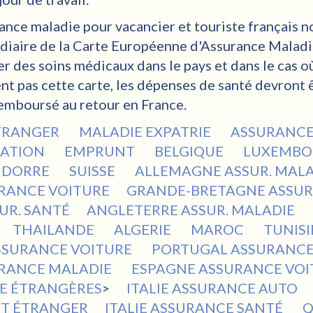
rance maladie pour vacancier et touriste français 
médiaire de la Carte Européenne d'Assurance Malad
er des soins médicaux dans le pays et dans le cas o
nt pas cette carte, les dépenses de santé devront 
remboursé au retour en France.
ETRANGER
MALADIE EXPATRIE
ASSURANCE
TATION
EMPRUNT
BELGIQUE
LUXEMB
NDORRE
SUISSE
ALLEMAGNE ASSUR. MAL
RANCE VOITURE
GRANDE-BRETAGNE ASSUR
UR. SANTÉ
ANGLETERRE ASSUR. MALADIE
THAILANDE
ALGERIE
MAROC
TUNIS
SSURANCE VOITURE
PORTUGAL ASSURANC
URANCE MALADIE
ESPAGNE ASSURANCE VO
E ÉTRANGÈRES
>
ITALIE ASSURANCE AUTO
NT ÉTRANGER
ITALIE ASSURANCE SANTÉ
Q